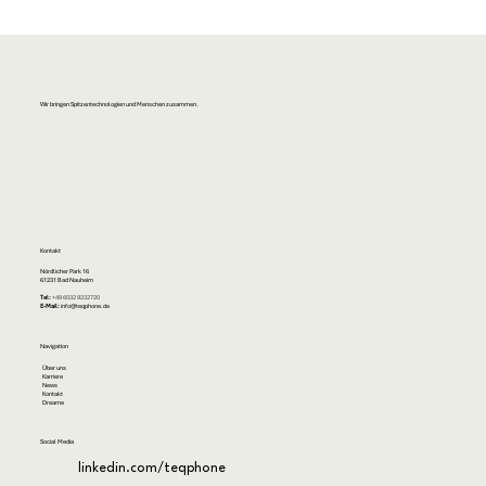
Wir bringen Spitzentechnologien und Menschen zusammen.
Kontakt
Nördlicher Park 16
61231 Bad Nauheim
Tel:
+49 6032 9232720
E-Mail:
info@teqphone.de
Navigation
Über uns
Karriere
News
Kontakt
Dreame
Social Media
linkedin.com/teqphone