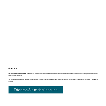
Über uns
Wir sind Distributions-Experten.
Mit einer Vielzahl von Spezialisten auf ihren Gebieten blicken wir auf Jahrzehnte Erfahrung zurück. Und gemeinsam werden
wir noch mehr erreichen.
Wir haben ein ausgeprägtes Gespür für Kundenbedürfnisse und finden den Sweet-Spot im Handel. Damit fühlt sich der Produktzyklus nach einem Win-Win für
alle an.
Erfahren Sie mehr über uns