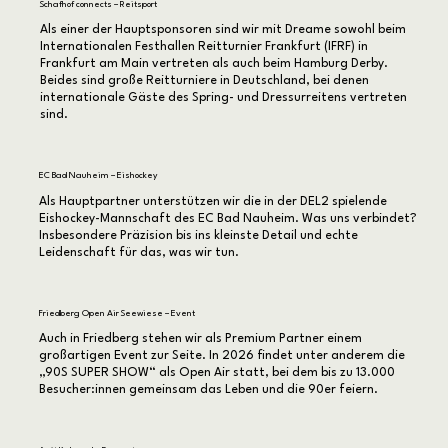
Schafhof connects – Reitsport
Als einer der Hauptsponsoren sind wir mit Dreame sowohl beim
Internationalen Festhallen Reitturnier Frankfurt (IFRF) in
Frankfurt am Main vertreten als auch beim Hamburg Derby.
Beides sind große Reitturniere in Deutschland, bei denen
internationale Gäste des Spring- und Dressurreitens vertreten
sind.
EC Bad Nauheim – Eishockey
Als Hauptpartner unterstützen wir die in der DEL2 spielende
Eishockey-Mannschaft des EC Bad Nauheim. Was uns verbindet?
Insbesondere Präzision bis ins kleinste Detail und echte
Leidenschaft für das, was wir tun.
Friedberg Open Air Seewiese – Event
Auch in Friedberg stehen wir als Premium Partner einem
großartigen Event zur Seite. In 2026 findet unter anderem die
„90S SUPER SHOW“ als Open Air statt, bei dem bis zu 13.000
Besucher:innen gemeinsam das Leben und die 90er feiern.