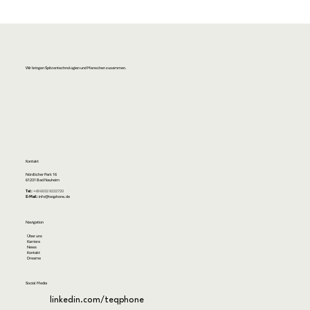
Wir bringen Spitzentechnologien und Menschen zusammen.
Kontakt
Nördlicher Park 16
61231 Bad Nauheim
Tel:
+49 6032 9232720
E-Mail:
info@teqphone.de
Navigation
Über uns
Karriere
News
Kontakt
Dreame
Social Media
linkedin.com/teqphone