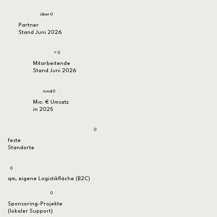
über 0
Partner
Stand Juni 2026
> 0
Mitarbeitende
Stand Juni 2026
rund 0
Mio. € Umsatz
in 2025
0
feste
Standorte
0
qm, eigene Logistikfläche (B2C)
0
Sponsoring-Projekte
(lokaler Support)