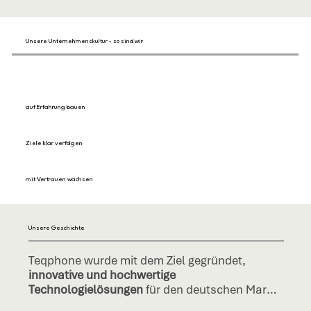
Unsere Unternehmenskultur - so sind wir
auf Erfahrung bauen
Ziele klar verfolgen
mit Vertrauen wachsen
Unsere Geschichte
Teqphone wurde mit dem Ziel gegründet,
innovative und hochwertige
Technologielösungen
für den deutschen Markt
zugänglich zu machen
. Im Laufe der Jahre ist