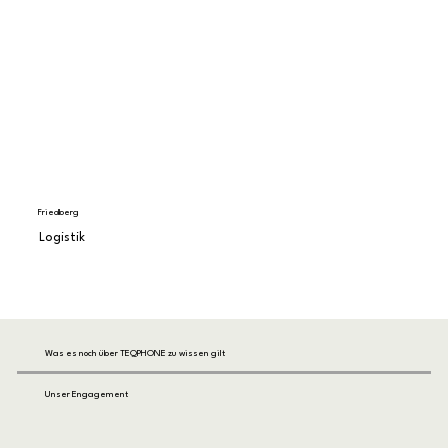
Friedberg
Logistik
Was es noch über TEQPHONE zu wissen gilt
Unser Engagement