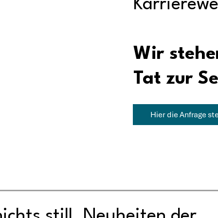
Karrierew
Wir stehe
Tat zur Se
Hier die Anfrage ste
ichts still. Neuheiten der