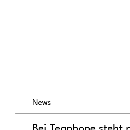
News
Bei Teqphone steht n