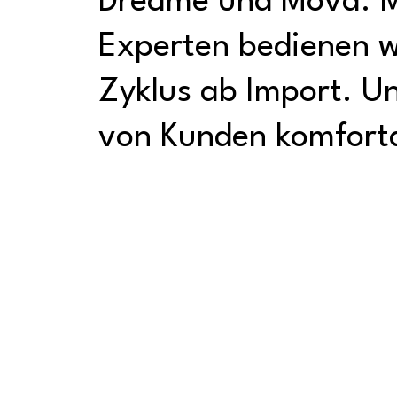
Dreame und Mova. M
Experten bedienen w
Zyklus ab Import. Uns
von Kunden komforta