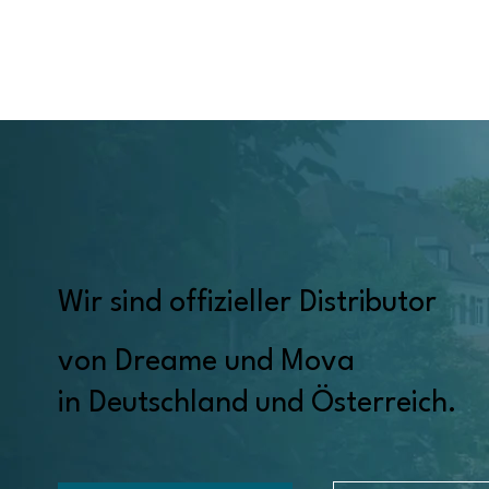
Wir sind offizieller Distributor
von Dreame und Mova
in Deutschland und Österreich.