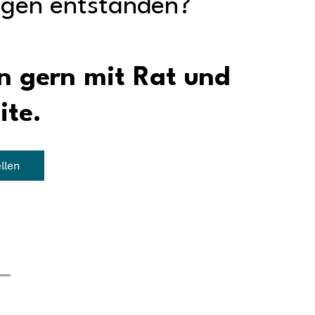
egen entstanden?
n gern mit Rat und
ite.
llen