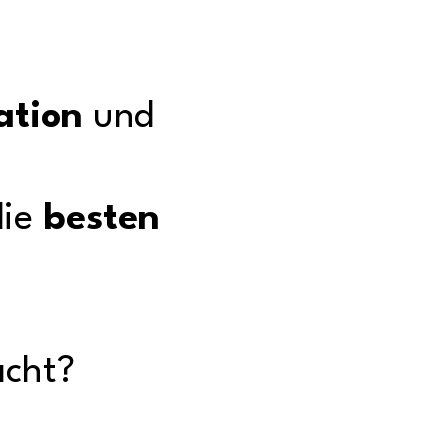
ation
und
die
besten
acht?