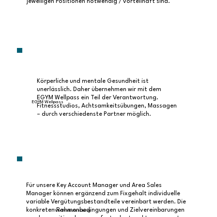
jeweiligen Positionen notwendig / vorteilhaft sind.
Miteinander und der Wille, gemeinsam etwas zu
bewegen, die unser Team zu dem macht, was es
ist."Lisa, Marketing-Managerin, sagt dazu "Ich
weiß einfach, dass ich jederzeit auf meinen Chef
und auf meine Kolleg:innen zugehen kann, wenn
ich eine zweite Meinung brauche oder die Skills
anderer gefragt sind. Das ist beruhigend und
Körperliche und mentale Gesundheit ist
motivierend zugleich, weil wir wirklich
unerlässlich. Daher übernehmen wir mit dem
gemeinsam vorankommen wollen."
EGYM Wellpass ein Teil der Verantwortung.
EGYM Wellpass
Fitnessstudios, Achtsamkeitsübungen, Massagen
– durch verschiedenste Partner möglich.
Für unsere Key Account Manager und Area Sales
Manager können ergänzend zum Fixgehalt individuelle
variable Vergütungsbestandteile vereinbart werden. Die
konkreten Rahmenbedingungen und Zielvereinbarungen
Vertriebsleistung