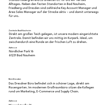
Standortübergreifend zu arbeiten ist für uns ein Teil des
Alltages. Neben den festen Standorten in Bad Nauheim,
Friedberg und Dresden sind zahlreiche Key Account Manager und
Area Sales Manager auf der Strecke aktiv – und damit unterwegs
für uns.
Zentrale Bad Nauheim
Direkt am großen Teich gelegen, ist unsere modern eingerichtete
Zentrale. Damit befinden wir uns mittig im Kurpark. Ideal, um
zwischendurch eine Runde an der frischen Luft zu drehen.
Adresse
Nördlicher Park 16
61231 Bad Nauheim
Büro Dresden
Das Dresdner Büro befindet sich in schöner Lage, direkt am
Rosengarten. Im modernen Großraumbüro sitzen die Kollegen
rund um Marketing, E-Commerce und Supply Chain.
Adresse