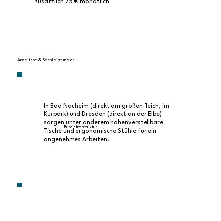
zusätzlich 75 € monatlich.
Arbeitsort & Sachleistungen
In Bad Nauheim (direkt am großen Teich, im
Kurpark) und Dresden (direkt an der Elbe)
sorgen unter anderem höhenverstellbare
Büroinfrastruktur
Tische und ergonomische Stühle für ein
angenehmes Arbeiten.