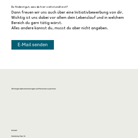
Du findest gut, was du hier siehst und liest?
Dann freuen wir uns auch über eine Initiativbewerbung von dir.
Wichtig ist uns dabei vor allem dein Lebenslauf und in welchem
Bereich du gern tätig wärst.
Alles andere kannst du, musst du aber nicht angeben.
E-Mail senden
Wir bringen Spitzentechnologien und Menschen zusammen.
Kontakt
Nördlicher Park 16