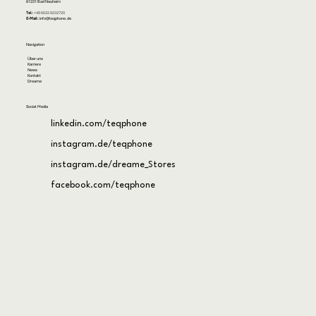
61231 Bad Nauheim
Tel:
+49 6032 9232720
E-Mail:
info@teqphone.de
Navigation
Über uns
Karriere
News
Kontakt
Dreame
Social Media
linkedin.com/teqphone
instagram.de/teqphone
instagram.de/dreame_Stores
facebook.com/teqphone