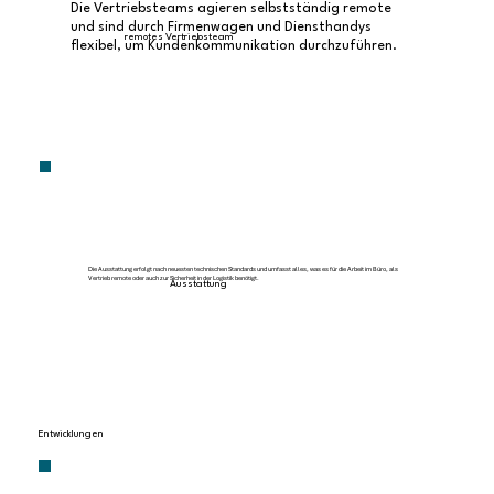
Die Vertriebsteams agieren selbstständig remote
und sind durch Firmenwagen und Diensthandys
remotes Vertriebsteam
flexibel, um Kundenkommunikation durchzuführen.
Die Ausstattung erfolgt nach neuesten technischen Standards und umfasst alles, was es für die Arbeit im Büro, als
Vertrieb remote oder auch zur Sicherheit in der Logistik benötigt.
Ausstattung
Entwicklungen