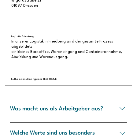
Wigardstraße 21
01097 Dresden
Logistik Friedberg
In unserer Logistik in Friedberg wird der gesamte Prozess
abgebildet:
ein kleines Backoffice, Wareneingang und Containerannahme,
Abwicklung und Warenausgang.
Kultur beim Arbeitgeber TEQPHONE
Was macht uns als Arbeitgeber aus?
Wir haben klare Ziele vor Augen. Dafür geben wir
standortübergreifend schlanke
Welche Werte sind uns besonders