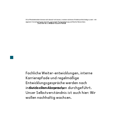
Alle Mitarbeitenden können sich darauf verlassen, in einem sicheren Arbeitsumfeld tätig zu sein - mit
eigenem Verantwortungs-bereich, passender Rückendeckung und flache Hierarchien.
Sicheres Arbeitsumfeld
Fachliche Weiter-entwicklungen, interne
Karrierepfade und regelmäßige
Entwicklungsgespräche werden nach
individuellen Absprachen durchgeführt.
Fachliche Weiterentwicklung
Unser Selbstverständnis ist auch hier: Wir
wollen nachhaltig wachsen.