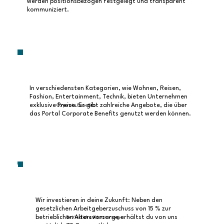
werden positionsbezogen festgelegt und transparent
kommuniziert.
In verschiedensten Kategorien, wie Wohnen, Reisen,
Fashion, Entertainment, Technik, bieten Unternehmen
exklusive Preise. Es gibt zahlreiche Angebote, die über
Corporate Benefits
das Portal Corporate Benefits genutzt werden können.
Wir investieren in deine Zukunft: Neben den
gesetzlichen Arbeitgeberzuschuss von 15 % zur
betrieblichen Altersvorsorge erhältst du von uns
Betriebliche Altersvorsorge