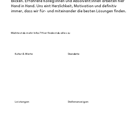
blicken. Erfahrene Kolleg:innen und Absolvent:innen arbeiten hier
Hand in Hand. Uns eint Herzlichkeit, Motivation und definitiv
immer, dass wir für- und miteinander die besten Lösungen finden.
Möchtest du mehr Infos? Hier findest du alles zu
Kultur & Werte
Standorte
Alle Infos lesen
Hier findest du uns
Leistungen
Stellenanzeigen
Das bieten wir dir
offene Jobs ansehen