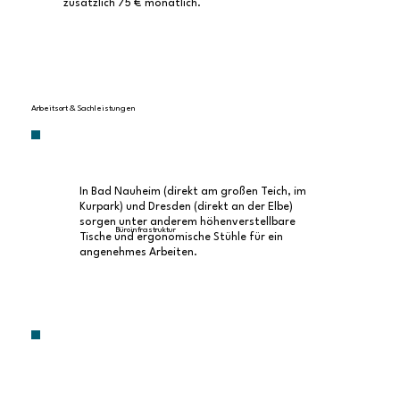
zusätzlich 75 € monatlich.
Arbeitsort & Sachleistungen
In Bad Nauheim (direkt am großen Teich, im
Kurpark) und Dresden (direkt an der Elbe)
sorgen unter anderem höhenverstellbare
Büroinfrastruktur
Tische und ergonomische Stühle für ein
angenehmes Arbeiten.