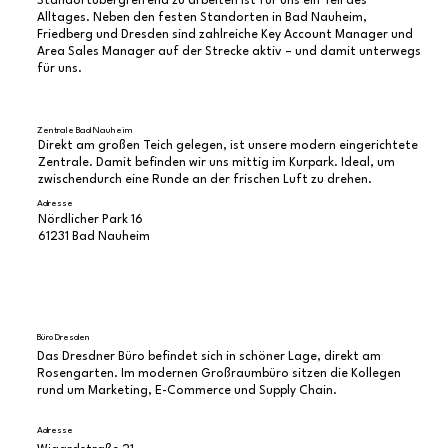
Standortübergreifend zu arbeiten ist für uns ein Teil des
Alltages. Neben den festen Standorten in Bad Nauheim,
Friedberg und Dresden sind zahlreiche Key Account Manager und
Area Sales Manager auf der Strecke aktiv – und damit unterwegs
für uns.
Zentrale Bad Nauheim
Direkt am großen Teich gelegen, ist unsere modern eingerichtete
Zentrale. Damit befinden wir uns mittig im Kurpark. Ideal, um
zwischendurch eine Runde an der frischen Luft zu drehen.
Adresse
Nördlicher Park 16
61231 Bad Nauheim
Büro Dresden
Das Dresdner Büro befindet sich in schöner Lage, direkt am
Rosengarten. Im modernen Großraumbüro sitzen die Kollegen
rund um Marketing, E-Commerce und Supply Chain.
Adresse