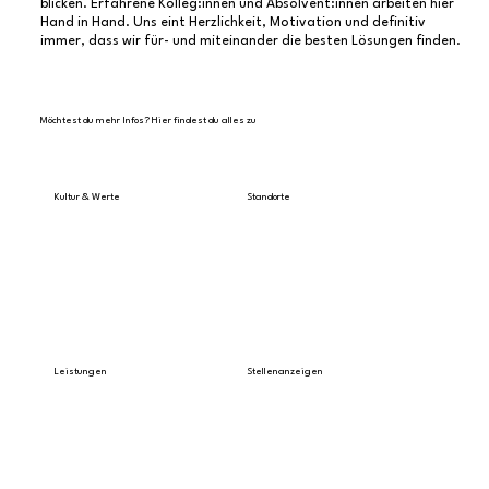
blicken. Erfahrene Kolleg:innen und Absolvent:innen arbeiten hier
Hand in Hand. Uns eint Herzlichkeit, Motivation und definitiv
immer, dass wir für- und miteinander die besten Lösungen finden.
Möchtest du mehr Infos? Hier findest du alles zu
Kultur & Werte
Standorte
Alle Infos lesen
Hier findest du uns
Leistungen
Stellenanzeigen
Das bieten wir dir
offene Jobs ansehen