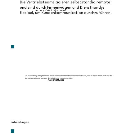
Die Vertriebsteams agieren selbstständig remote
und sind durch Firmenwagen und Diensthandys
remotes Vertriebsteam
flexibel, um Kundenkommunikation durchzuführen.
Die Ausstattung erfolgt nach neuesten technischen Standards und umfasst alles, was es für die Arbeit im Büro, als
Vertrieb remote oder auch zur Sicherheit in der Logistik benötigt.
Ausstattung
Entwicklungen