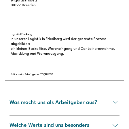
Wigardstraße 21
01097 Dresden
Logistik Friedberg
In unserer Logistik in Friedberg wird der gesamte Prozess
abgebildet:
ein kleines Backoffice, Wareneingang und Containerannahme,
Abwicklung und Warenausgang.
Kultur beim Arbeitgeber TEQPHONE
Was macht uns als Arbeitgeber aus?
Wir haben klare Ziele vor Augen. Dafür geben wir
standortübergreifend schlanke
Welche Werte sind uns besonders