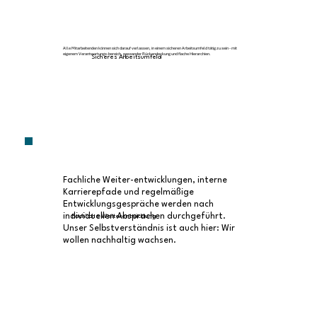
Alle Mitarbeitenden können sich darauf verlassen, in einem sicheren Arbeitsumfeld tätig zu sein - mit
eigenem Verantwortungs-bereich, passender Rückendeckung und flache Hierarchien.
Sicheres Arbeitsumfeld
Fachliche Weiter-entwicklungen, interne
Karrierepfade und regelmäßige
Entwicklungsgespräche werden nach
individuellen Absprachen durchgeführt.
Fachliche Weiterentwicklung
Unser Selbstverständnis ist auch hier: Wir
wollen nachhaltig wachsen.