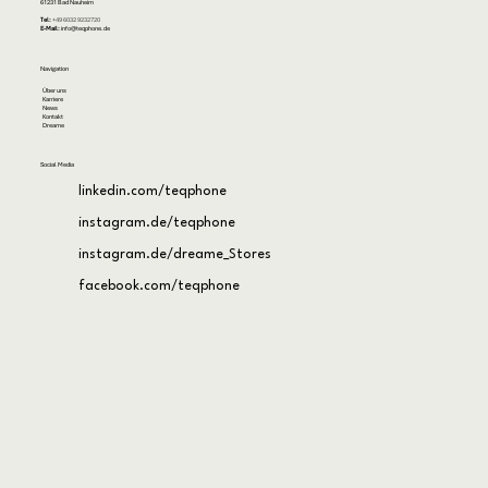
61231 Bad Nauheim
Tel:
+49 6032 9232720
E-Mail:
info@teqphone.de
Navigation
Über uns
Karriere
News
Kontakt
Dreame
Social Media
linkedin.com/teqphone
instagram.de/teqphone
instagram.de/dreame_Stores
facebook.com/teqphone