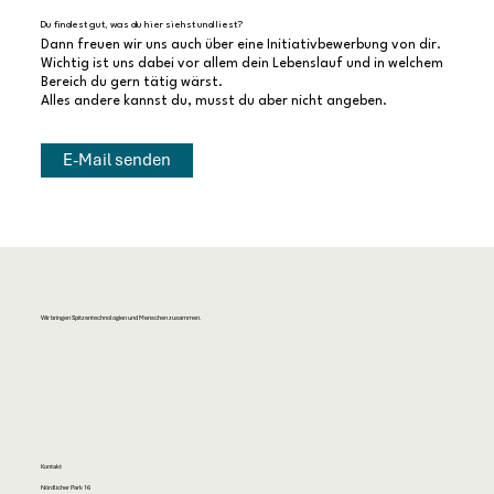
Du findest gut, was du hier siehst und liest?
Dann freuen wir uns auch über eine Initiativbewerbung von dir.
Wichtig ist uns dabei vor allem dein Lebenslauf und in welchem
Bereich du gern tätig wärst.
Alles andere kannst du, musst du aber nicht angeben.
E-Mail senden
Wir bringen Spitzentechnologien und Menschen zusammen.
Kontakt
Nördlicher Park 16