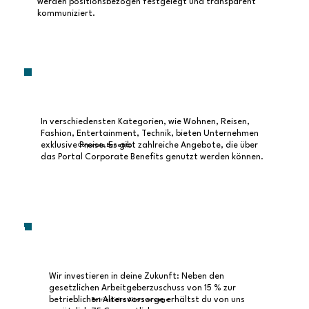
werden positionsbezogen festgelegt und transparent
kommuniziert.
In verschiedensten Kategorien, wie Wohnen, Reisen,
Fashion, Entertainment, Technik, bieten Unternehmen
exklusive Preise. Es gibt zahlreiche Angebote, die über
Corporate Benefits
das Portal Corporate Benefits genutzt werden können.
Wir investieren in deine Zukunft: Neben den
gesetzlichen Arbeitgeberzuschuss von 15 % zur
betrieblichen Altersvorsorge erhältst du von uns
Betriebliche Altersvorsorge