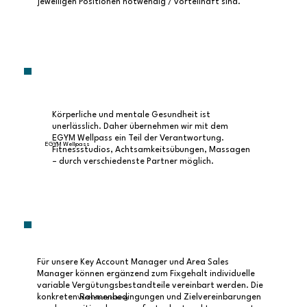
jeweiligen Positionen notwendig / vorteilhaft sind.
Miteinander und der Wille, gemeinsam etwas zu
bewegen, die unser Team zu dem macht, was es
ist."Lisa, Marketing-Managerin, sagt dazu "Ich
weiß einfach, dass ich jederzeit auf meinen Chef
und auf meine Kolleg:innen zugehen kann, wenn
ich eine zweite Meinung brauche oder die Skills
anderer gefragt sind. Das ist beruhigend und
Körperliche und mentale Gesundheit ist
motivierend zugleich, weil wir wirklich
unerlässlich. Daher übernehmen wir mit dem
gemeinsam vorankommen wollen."
EGYM Wellpass ein Teil der Verantwortung.
EGYM Wellpass
Fitnessstudios, Achtsamkeitsübungen, Massagen
– durch verschiedenste Partner möglich.
Für unsere Key Account Manager und Area Sales
Manager können ergänzend zum Fixgehalt individuelle
variable Vergütungsbestandteile vereinbart werden. Die
konkreten Rahmenbedingungen und Zielvereinbarungen
Vertriebsleistung